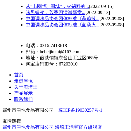
从“出圈”到“围城”，火锅料的...
[2022-09-15]
味界蝶变，芳香四溢谱新章...
[2022-09-13]
中国调味品协会团体标准《蒜蓉辣...
[2022-09-08]
中国调味品协会团体标准《菌汤火...
[2022-09-08]
电话：0316-7413618
邮箱：hebeijinkai@163.com
地址：煎茶铺镇东台山工业区068号
淘宝店铺ID号：67203010
首页
走进津恺
关于海琦王
产品展示
联系我们
霸州市津恺食品有限公司
冀ICP备19030257号-1
友情链接
霸州市津恺食品有限公司
海琦王淘宝官方旗舰店