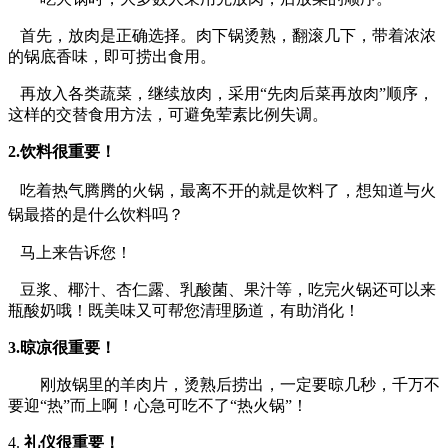
首先，放肉是正确选择。肉下锅烫熟，翻滚几下，带着浓浓
的锅底香味，即可捞出食用。
再放入各类蔬菜，继续放肉，采用
“先肉后菜再放肉”顺序，
这样的交替食用方法，可避免荤素比例失调。
2.
饮料很重要！
吃着热气腾腾的火锅，最离不开的就是饮料了，想知道与火
锅最搭的是什么饮料吗？
马上来告诉您！
豆浆、椰汁、杏仁露、乳酸菌、果汁等，吃完火锅还可以来
瓶酸奶哦！既美味又可帮您清理肠道，有助消化！
3.
晾凉很重要！
刚放锅里的羊肉片，烫熟后捞出，一定要晾几秒，千万不
要迎
“热”而上啊！心急可吃不了“热火锅”！
4.
礼仪很重要！