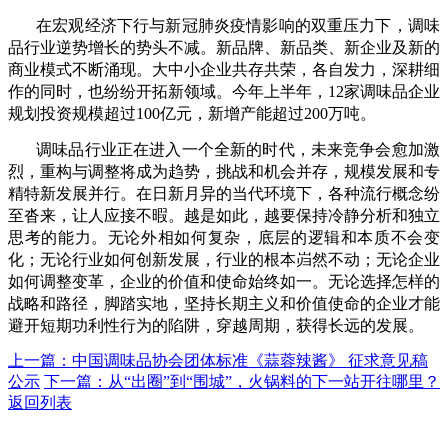
在宏观经济下行与新冠肺炎疫情影响的双重压力下，调味
品行业逆势增长的势头不减。新品牌、新品类、新企业及新的
商业模式不断涌现。大中小企业共存共荣，各自发力，深耕细
作的同时，也纷纷开拓新领域。今年上半年，12家调味品企业
规划投资规模超过100亿元，新增产能超过200万吨。
调味品行业正在进入一个全新的时代，未来竞争会愈加激
烈，重构与调整将成为趋势，挑战和机会并存，规模发展和专
精特新发展并行。在日新月异的当代环境下，各种流行概念纷
至沓来，让人应接不暇。越是如此，越要保持冷静分析和独立
思考的能力。无论外相如何复杂，底层的逻辑和本质不会变
化；无论行业如何创新发展，行业的根本岿然不动；无论企业
如何调整变革，企业的价值和使命始终如一。无论选择怎样的
战略和路径，脚踏实地，坚持长期主义和价值使命的企业才能
避开短期功利性行为的陷阱，穿越周期，获得长远的发展。
上一篇：中国调味品协会团体标准《蒜蓉辣酱》 征求意见稿
公示
下一篇：从“出圈”到“围城”，火锅料的下一站开往哪里？
返回列表