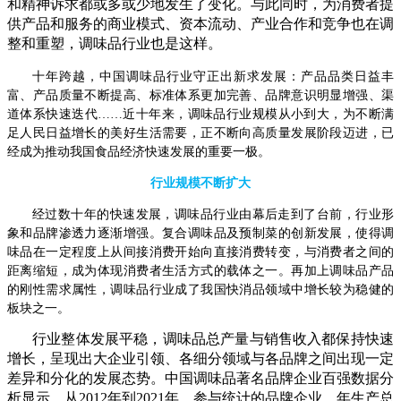
和精神诉求都或多或少地发生了变化。与此同时，为消费者提
供产品和服务的商业模式、资本流动、产业合作和竞争也在调
整和重塑，调味品行业也是这样。
十年跨越，中国调味品行业守正出新求发展：产品品类日益丰
富、产品质量不断提高、标准体系更加完善、品牌意识明显增强、渠
道体系快速迭代……近十年来，调味品行业规模从小到大，为不断满
足人民日益增长的美好生活需要，正不断向高质量发展阶段迈进，已
经成为推动我国食品经济快速发展的重要一极。
行业规模不断扩大
经过数十年的快速发展，调味品行业由幕后走到了台前，行业形
象和品牌渗透力逐渐增强。复合调味品及预制菜的创新发展，使得调
味品在一定程度上从间接消费开始向直接消费转变，与消费者之间的
距离缩短，成为体现消费者生活方式的载体之一。再加上调味品产品
的刚性需求属性，调味品行业成了我国快消品领域中增长较为稳健的
板块之一。
行业整体发展平稳，调味品总产量与销售收入都保持快速
增长，呈现出大企业引领、各细分领域与各品牌之间出现一定
差异和分化的发展态势。中国调味品著名品牌企业百强数据分
析显示，从2012年到2021年，参与统计的品牌企业，年生产总