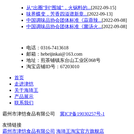
从“出圈”到“围城”，火锅料的...
[2022-09-15]
味界蝶变，芳香四溢谱新章...
[2022-09-13]
中国调味品协会团体标准《蒜蓉辣...
[2022-09-08]
中国调味品协会团体标准《菌汤火...
[2022-09-08]
电话：0316-7413618
邮箱：hebeijinkai@163.com
地址：煎茶铺镇东台山工业区068号
淘宝店铺ID号：67203010
首页
走进津恺
关于海琦王
产品展示
联系我们
霸州市津恺食品有限公司
冀ICP备19030257号-1
友情链接
霸州市津恺食品有限公司
海琦王淘宝官方旗舰店